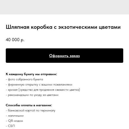
Шляпная коробка с экзотическими цветами
40 000
р.
Оформить заказ
К каждому букету мы отправим:
- фото собранного букета
- фирменную открытку с вашими пожеланиями
- кризал (средство для продления свежести цветка)
- рекомендации по уходу за цветами
Способы оплаты в магазине:
- банковской картой по терминалу
- наличными
- QR-кодом
- СБП