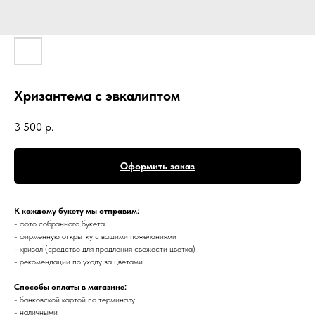
Хризантема с эвкалиптом
3 500
р.
Оформить заказ
К каждому букету мы отправим:
- фото собранного букета
- фирменную открытку с вашими пожеланиями
- кризал (средство для продления свежести цветка)
- рекомендации по уходу за цветами
Способы оплаты в магазине:
- банковской картой по терминалу
- наличными