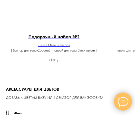
Подарочный набор №1
Литтл Олли Love Box
| баттер для тела Coconut + спрей для тела Black opium |
| крем для т
3 130
р.
АКСЕССУАРЫ ДЛЯ ЦВЕТОВ
ДОБАВЬ К ЦВЕТАМ ВАЗУ ИЛИ СЕКАТОР ДЛЯ ВАУ ЭФФЕКТА
Filters